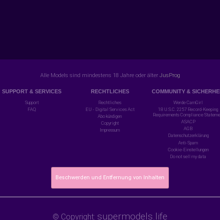
Alle Models sind mindestens 18 Jahre oder älter
JusProg
SUPPORT & SERVICES
RECHTLICHES
COMMUNITY & SICHERHE
Support
Rechtliches
Werde CamGirl
FAQ
EU - Digital Services Act
18 U.S.C. 2257 Record-Keeping
Requirements Compliance Stateme
Abo kündigen
ASACP
Copyright
AGB
Impressum
Datenschutzerklärung
Anti-Spam
Cookie-Einstellungen
Do not sell my data
Beschwerden und Entfernung von Inhalten
supermodels.life
© Copyright: